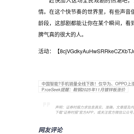
赶快加入这场全民观剧的热潮吧，
情。在这个快节奏的世界里，有些声音
龄段，这部剧都能让你在某个瞬间，看
脾气真的很大的人。
活动：【
8cjVGdkyAuHwSRRkeCZXbTJ
中国智能?手机销量全线下跌！仅华为、OPPO上
P.r
ceSeek提醒：鞍钢2025年11月镀锌板涨价
声明：证券时报力求信息真实、准确，文章提及内
下载“证券时报”官方APP，或关注官方微信公众
网友评论