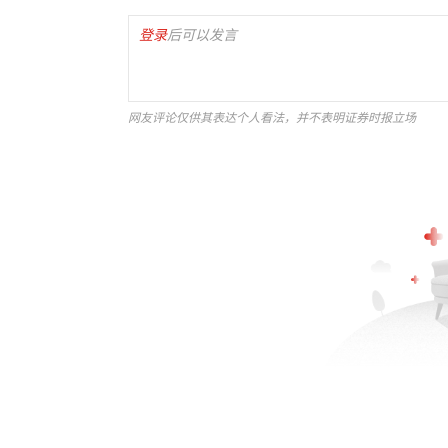
登录
后可以发言
网友评论仅供其表达个人看法，并不表明证券时报立场