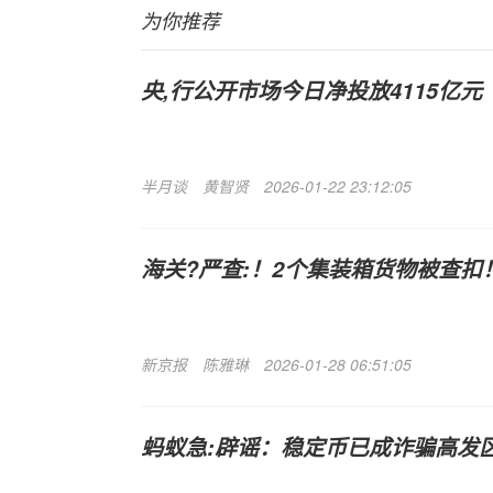
为你推荐
央,行公开市场今日净投放4115亿元
半月谈
黄智贤
2026-01-22 23:12:05
海关?严查:！2个集装箱货物被查扣
新京报
陈雅琳
2026-01-28 06:51:05
蚂蚁急:辟谣：稳定币已成诈骗高发