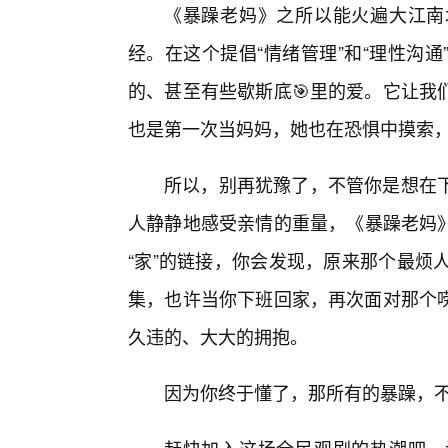
《暴躁老妈》之所以能火遍大江南
经。在这个提倡“情绪管理”和“理性沟
的、甚至有些歇斯底🎯里的爱。它让我
也是第一次当妈妈，她也在恐惧中摸索，
所以，别再犹豫了，不管你是想在
人静静地感受亲情的重量，《暴躁老妈》
“家”的链接，你会发现，原来那个最烦
集，也许当你下班回家，再次面对那个
久违的、大大的拥抱。
因为你终于懂了，那所有的暴躁，