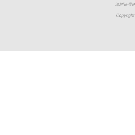
深圳证券
Copyright