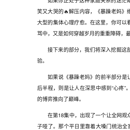
如果你正处于这种家庭关系的迷茫
笑又大哭的🔥解压内容，《暴躁老妈》
大型的集体心理疗愈。在这里，你可以
骂中，又是如何穿越岁月的重重障碍，最
接下来的部分，我们将深入挖掘这
验。
如果说《暴躁老妈》的前半部分是让
后半程，则是让人在深思中感到“心疼”
的博弈推向了巅峰。
在第18集中，出现了一个让全网观
子哑了。那个平日里靠着大嗓门统治全家