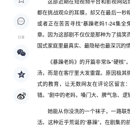
这部近期在短视频平台和影视网站爆
都在挑战观众的耳膜，却又在最后一秒精
或者正在苦苦寻找“暴躁老妈1-24集
章。因为这部剧不仅仅是那种为了搞笑
分享
国式家庭里最真实、最隐秘也最深沉的
《暴躁老妈》的开篇非常📝“硬核
汤，而是在客厅里大发雷霆。原因极其
式的教育，让无数网友在评论区留言：
错。”剧中的老妈，嗓门大、脾气急、逻
她能从你没洗的一个袜子，一路联
活。这种近乎荒诞的“暴躁”，在剧集的